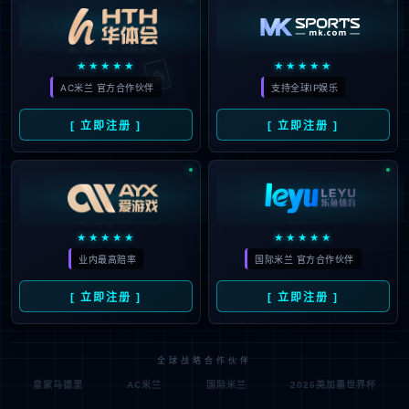
🃏
★★★★★
★★★★★
AC米兰 官方合作伙伴
支持全球IP娱乐
[ 立即注册 ]
[ 立即注册 ]
★★★★★
★★★★★
业内最高赔率
国际米兰 官方合作伙伴
[ 立即注册 ]
[ 立即注册 ]
全球战略合作伙伴
皇家马德里
AC米兰
国际米兰
2026美加墨世界杯